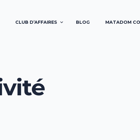
CLUB D’AFFAIRES
BLOG
MATADOM C
GALA ENTREPRENEURIALES
DÉVELOPPEMENT PERSONNEL
ivité
PETIT DÉJEUNER D’INNOVATION
INCUBATION D’ENTREPRENEURS
PLUS